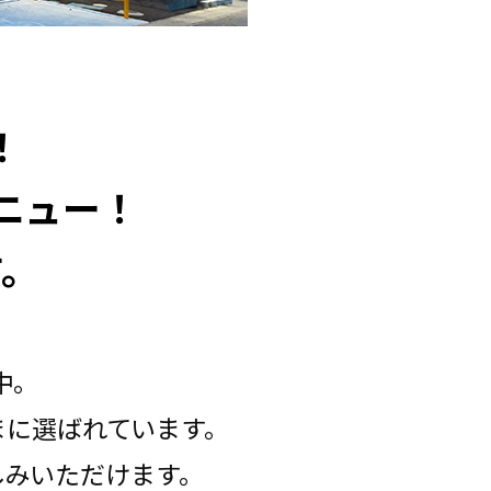
！
ニュー！
す。
中。
まに選ばれています。
しみいただけます。