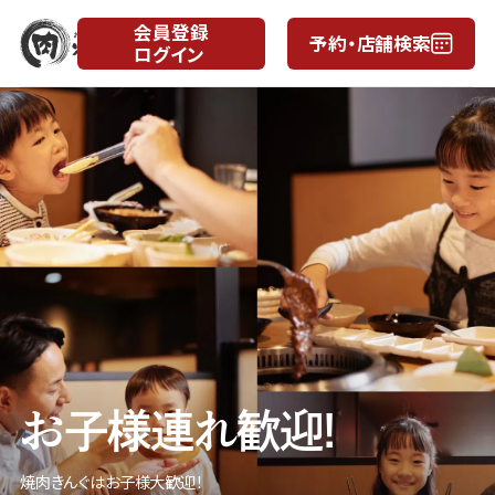
会員登録
予約・店舗検索
ログイン
月
日
お子様連れ歓迎!
焼肉きんぐはお子様大歓迎！