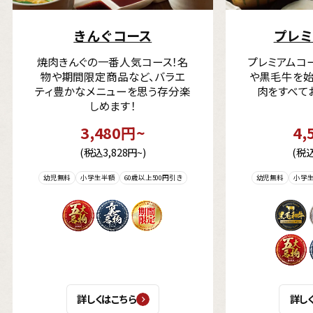
きんぐコース
プレミ
焼肉きんぐの一番人気コース！名
プレミアムコ
物や期間限定商品など、バラエ
や黒毛牛を始
ティ豊かなメニューを思う存分楽
肉をすべて
しめます！
3,480円~
4,
(税込3,828円~)
(税込
幼児無料
小学生半額
60歳以上500円引き
幼児無料
小学
詳しくはこちら
詳し