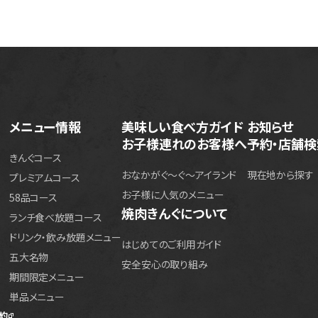
メニュー情報
美味しい食べ方ガイド
お知らせ
お子様連れのお客様へ
予約・店舗検
きんぐコース
おなかがぐ〜ぐ〜アイランド
現在地から探す
プレミアムコース
お子様に人気のメニュー
58品コース
焼肉きんぐについて
ランチ食べ放題コース
ドリンク・飲み放題メニュー
はじめてのご利用ガイド
五大名物
安全安心の取り組み
期間限定メニュー
単品メニュー
約