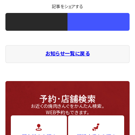
記事をシェアする
お知らせ一覧に戻る
予約・店舗検索
お近くの焼肉きんぐをかんたん検索。
WEB予約もできます。