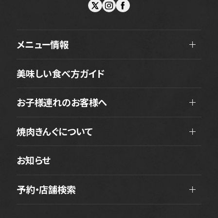
メニュー情報
美味しい食べ方ガイド
お子様連れのお客様へ
焼肉きんぐについて
お知らせ
予約・店舗検索