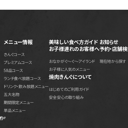
メニュー情報
美味しい食べ方ガイド
お知らせ
お子様連れのお客様へ
予約・店舗検
きんぐコース
おなかがぐ〜ぐ〜アイランド
現在地から探す
プレミアムコース
お子様に人気のメニュー
58品コース
焼肉きんぐについて
ランチ食べ放題コース
ドリンク・飲み放題メニュー
はじめてのご利用ガイド
五大名物
安全安心の取り組み
期間限定メニュー
単品メニュー
約