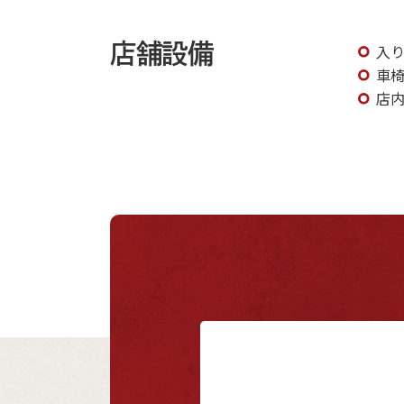
店舗設備
入
車
店