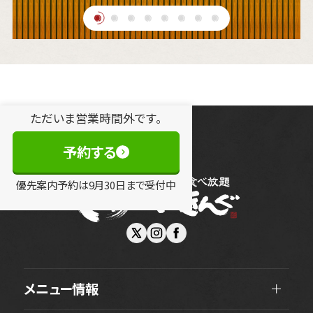
ただいま営業時間外です。
予約する
優先案内予約は
9
月
30
日
まで受付中
メニュー情報