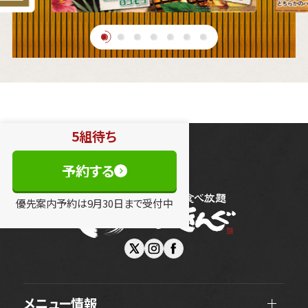
5組待ち
予約する
優先案内予約は
9
月
30
日
まで受付中
メニュー情報