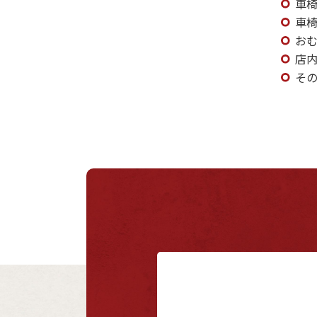
車
車
お
店
その