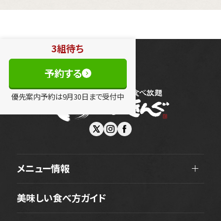
3組待ち
予約する
優先案内予約は
9
月
30
日
まで受付中
メニュー情報
美味しい食べ方ガイド