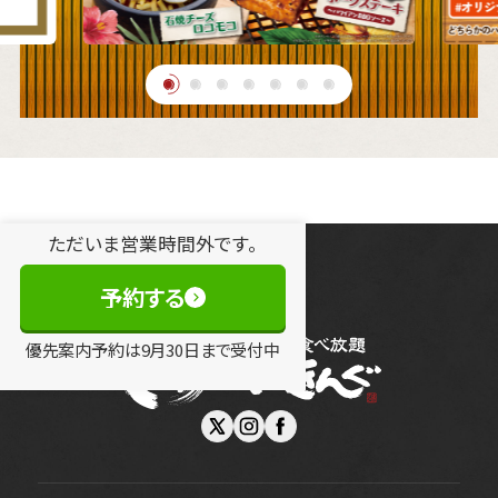
ただいま営業時間外です。
予約する
優先案内予約は
9
月
30
日
まで受付中