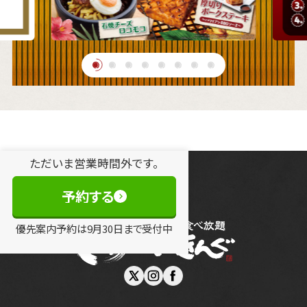
ただいま営業時間外です。
予約する
優先案内予約は
9
月
30
日
まで受付中