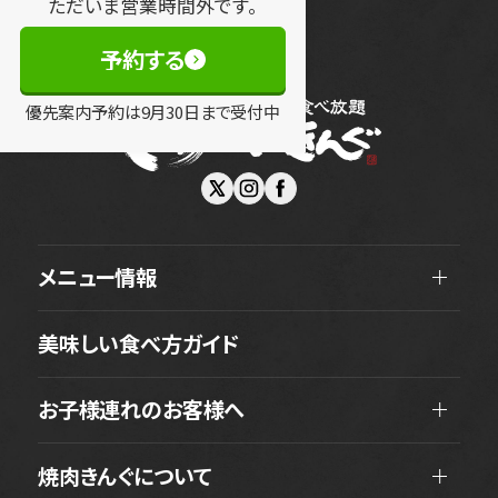
ただいま営業時間外です。
予約する
優先案内予約は
9
月
30
日
まで受付中
メニュー情報
美味しい食べ方ガイド
お子様連れのお客様へ
焼肉きんぐについて