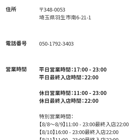
住所
〒348-0053
埼玉県羽生市南6-21-1
電話番号
050-1792-3403
営業時間
平日営業時間：17:00 - 23:00
平日最終入店時間：22:00
休日営業時間：11:00 - 23:00
休日最終入店時間：22:00
特別営業時間：
【8/8～8/9】11:00 - 23:00最終入店22:00
【8/10】16:00 - 23:00最終入店22:00
【8/11】11:00 - 23:00最終入店22:00