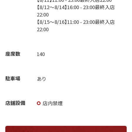
【8/12～8/14】16:00 - 23:00最終入店
22:00
【8/15～8/16】11:00 - 23:00最終入店
22:00
座席数
140
駐車場
あり
店舗設備
店内禁煙