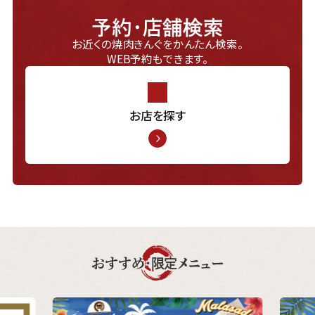
予約・店舗検索
お近くの焼肉きんぐをかんたん検索。
WEB予約もできます。
お店を探す
おすすめ・限定メニュー