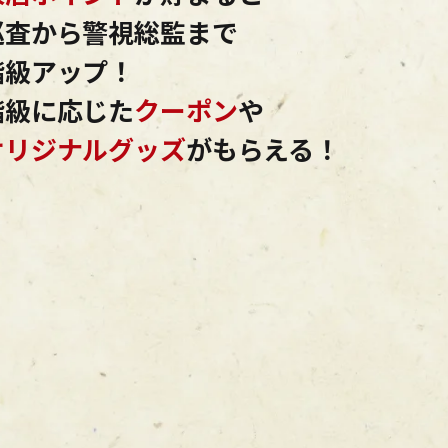
巡査から警視総監まで
階級アップ！
階級に応じた
クーポン
や
オリジナルグッズ
がもらえる！