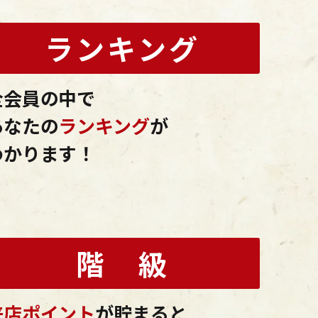
ランキング
全会員の中で
あなたの
ランキング
が
わかります！
階 級
来店ポイント
が貯まると