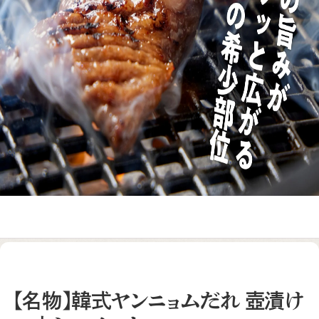
【名物】韓式ヤンニョムだれ 壺漬け