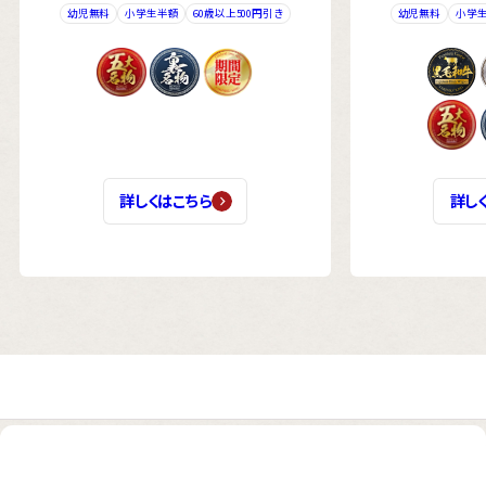
幼児無料
小学生半額
60歳以上500円引き
幼児無料
小学
詳しくはこちら
詳し