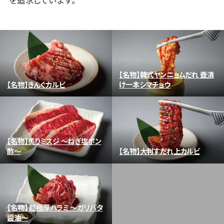
【名物】韓式ヤンニョムだれ 壺漬
【名物】きんぐカルビ
け一本シマチョウ
【名物】炙りミスジ ～ねぎ塩ポン
酢～
【名物】大判すだれ上カルビ
【名物】 超極厚ハラミ ～ガリバタ
醤油～