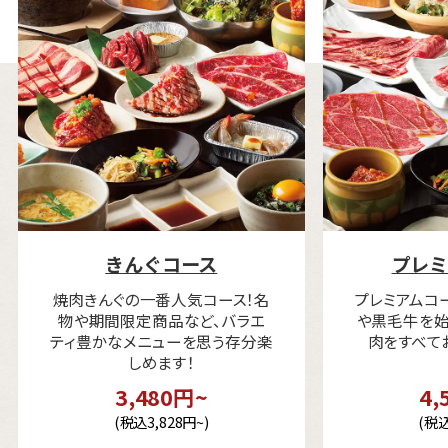
きんぐコース
プレミ
焼肉きんぐの一番人気コース！名
プレミアムコ
物や期間限定商品など、バラエ
や黒毛牛を始
ティ豊かなメニューを思う存分楽
肉をすべて
しめます！
3,480円~
4,
(税込3,828円~)
(税込