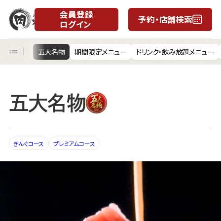
会員登録
予約・店舗検索
ログイン
月
日
58品コース
五大名物
期間限定メニュー
ドリンク・飲み放題メニュー
五大名物
きんぐコース
プレミアムコース