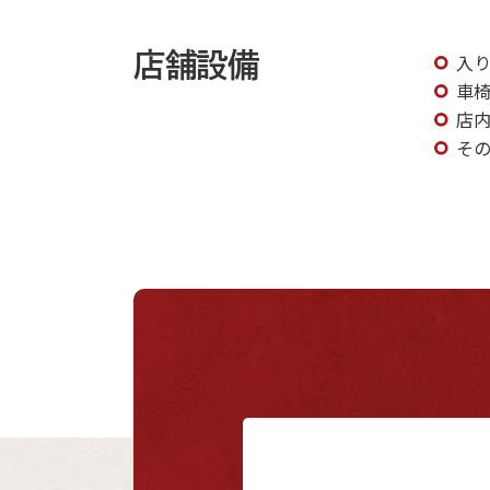
店舗設備
入
車
店
その