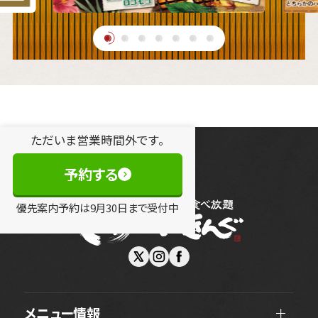
ただいま営業時間外です。
予約する
優先案内予約は
9
月
30
日
まで受付中
メニュー情報