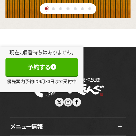
現在、順番待ちはありません。
予約する
優先案内予約は
9
月
30
日
まで受付中
メニュー情報