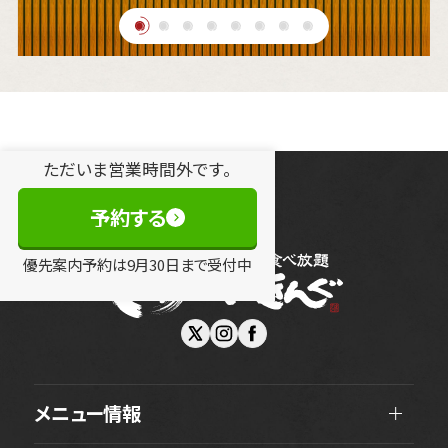
ただいま営業時間外です。
予約する
優先案内予約は
9
月
30
日
まで受付中
メニュー情報